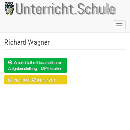
Direkt
Unterricht.Schule
zum
Inhalt
Naviga
aktivie
Richard Wagner
Arbeitsblatt mit bearbeitbarer
Aufgabenstellung + MP3 kaufen
ca. 10000 AB für nur 20 €