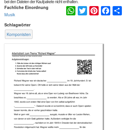
bei den Dateien der Kaufpakete nicht enthalten.
WhatsApp
Twitter
Pintere
Fac
S
Fachliche Einordnung
Musik
Schlagwörter
Komponisten