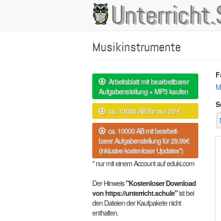
Direkt
Unterricht.
Main
zum
Inhalt
navigation
Musikinstrumente
F
Arbeitsblatt mit bearbeitbarer
M
Aufgabenstellung + MP3 kaufen
S
ca. 10000 AB für nur 20 €
ca. 10000 AB mit bearbeit-
barer Aufgabenstellung für 29,99€
(inklusive kostenloser Updates*)
* nur mit einem Account auf eduki.com
Der Hinweis
"Kostenloser Download
von https://unterricht.schule"
ist bei
den Dateien der Kaufpakete nicht
enthalten.