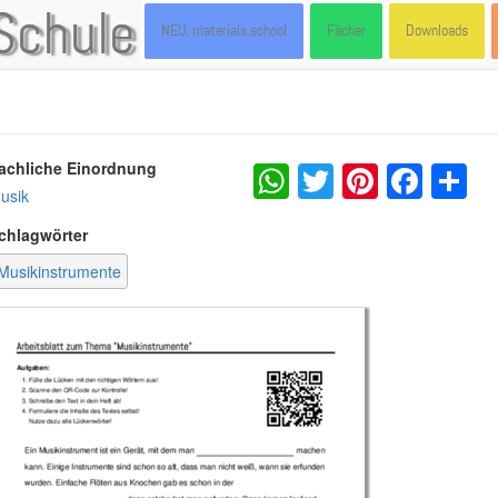
Schule
NEU: materials.school
Fächer
Downloads
WhatsApp
Twitter
Pintere
Fac
S
achliche Einordnung
usik
chlagwörter
Musikinstrumente