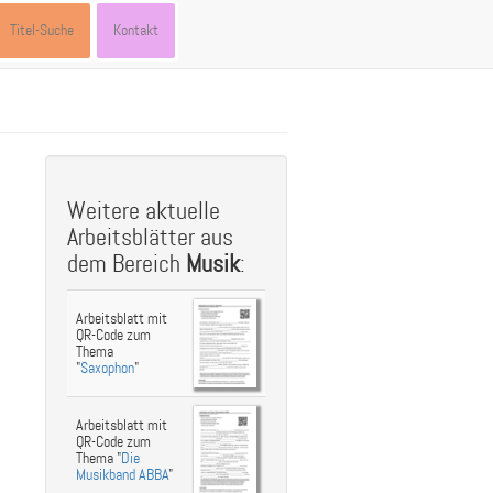
Titel-Suche
Kontakt
st
ebook
hare
Weitere aktuelle
Arbeitsblätter aus
dem Bereich
Musik
:
Arbeitsblatt mit
QR-Code zum
Thema
"
Saxophon
"
Arbeitsblatt mit
QR-Code zum
Thema "
Die
Musikband ABBA
"