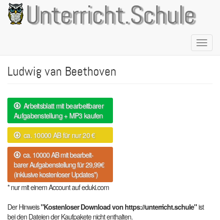
Direkt
Unterricht.Schule
zum
Inhalt
Naviga
aktivie
Ludwig van Beethoven
Arbeitsblatt mit bearbeitbarer
Aufgabenstellung + MP3 kaufen
ca. 10000 AB für nur 20 €
ca. 10000 AB mit bearbeit-
barer Aufgabenstellung für 29,99€
(inklusive kostenloser Updates*)
* nur mit einem Account auf eduki.com
Der Hinweis
"Kostenloser Download von https://unterricht.schule"
ist
bei den Dateien der Kaufpakete nicht enthalten.