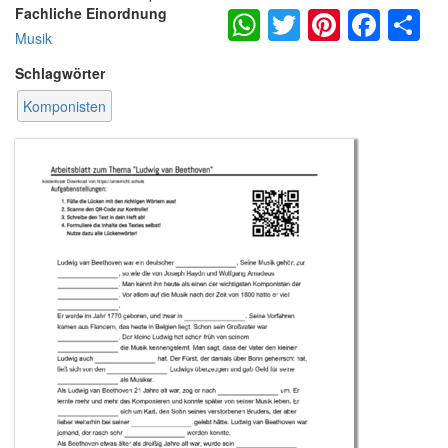
WhatsApp
Twitter
Pintere
Fac
S
Fachliche Einordnung
Musik
Schlagwörter
Komponisten