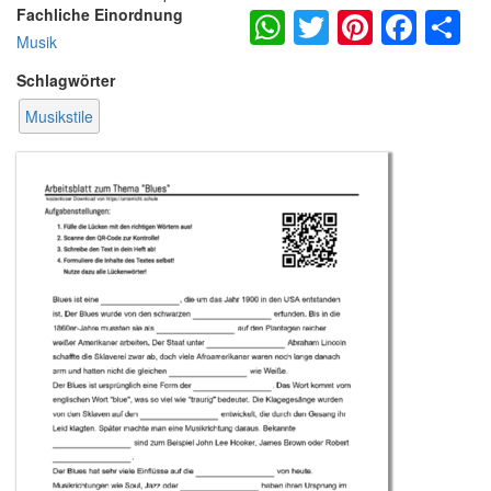
WhatsApp
Twitter
Pintere
Fac
S
Fachliche Einordnung
Musik
Schlagwörter
Musikstile