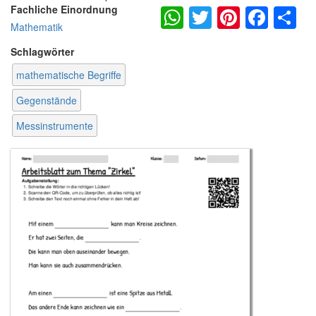
WhatsApp
Twitter
Pintere
Fac
S
Fachliche Einordnung
Mathematik
Schlagwörter
mathematische Begriffe
Gegenstände
Messinstrumente