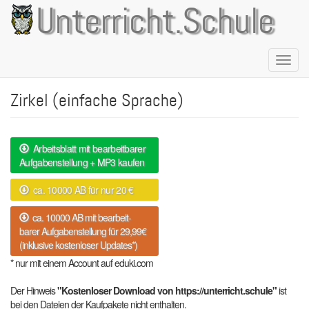
Direkt
Unterricht.Schule
zum
Inhalt
Naviga
aktivie
Zirkel (einfache Sprache)
Arbeitsblatt mit bearbeitbarer
Aufgabenstellung + MP3 kaufen
ca. 10000 AB für nur 20 €
ca. 10000 AB mit bearbeit-
barer Aufgabenstellung für 29,99€
(inklusive kostenloser Updates*)
* nur mit einem Account auf eduki.com
Der Hinweis
"Kostenloser Download von https://unterricht.schule"
ist
bei den Dateien der Kaufpakete nicht enthalten.