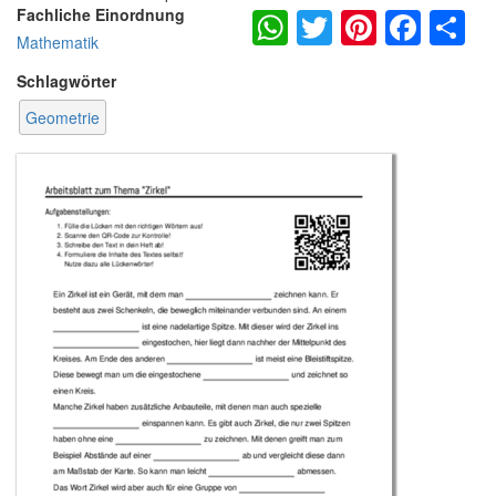
WhatsApp
Twitter
Pintere
Fac
S
Fachliche Einordnung
Mathematik
Schlagwörter
Geometrie