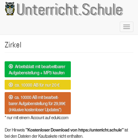
Direkt
Unterricht.Schule
zum
Inhalt
Naviga
aktivie
Zirkel
Arbeitsblatt mit bearbeitbarer
Aufgabenstellung + MP3 kaufen
ca. 10000 AB für nur 20 €
ca. 10000 AB mit bearbeit-
barer Aufgabenstellung für 29,99€
(inklusive kostenloser Updates*)
* nur mit einem Account auf eduki.com
Der Hinweis
"Kostenloser Download von https://unterricht.schule"
ist
bei den Dateien der Kaufpakete nicht enthalten.