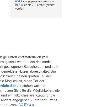
sind
,
kann gegen einen Preis von
15 € auch als ZIP-Archiv gekauft
werden.
tige Unterrichtsmaterialien (z.B.
eitgestellt werden, die das medial
stark gestiegenen Besucherzahl und zum
 angemeldete Nutzer abgeschaltet. Um
chkeit für einen großen Teil der
ie Möglichkeit, einen Teil der
rricht.Schule
stehen weitere
 nutzen Sie bitte die Möglichkeiten, die
t und ein nützliches Werkzeug für die
ht anders angegeben - unter der Lizenz
r der Lizenz
CC BY 4.0
.