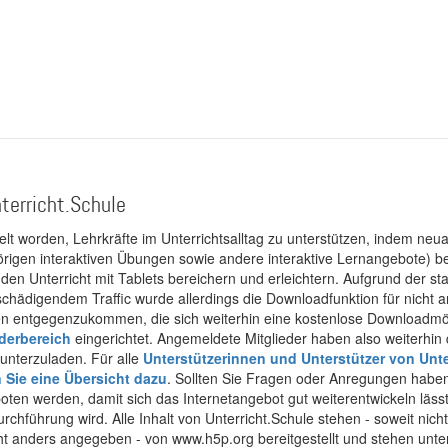
terricht.Schule
kelt worden, Lehrkräfte im Unterrichtsalltag zu unterstützen, indem neuar
rigen interaktiven Übungen sowie andere interaktive Lernangebote) ber
 den Unterricht mit Tablets bereichern und erleichtern. Aufgrund der 
 schädigendem Traffic wurde allerdings die Downloadfunktion für nicht
 entgegenzukommen, die sich weiterhin eine kostenlose Downloadmögli
ederbereich
eingerichtet. Angemeldete Mitglieder haben also weiterhin d
unterzuladen. Für alle
Unterstützerinnen und Unterstützer von Unte
n Sie eine Übersicht dazu
. Sollten Sie Fragen oder Anregungen haben,
boten werden, damit sich das Internetangebot gut weiterentwickeln läss
urchführung wird. Alle Inhalt von Unterricht.Schule stehen - soweit nic
cht anders angegeben - von www.h5p.org bereitgestellt und stehen unte