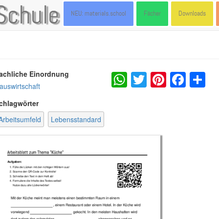
Schule
NEU: materials.school
Fächer
Downloads
WhatsApp
Twitter
Pintere
Fac
S
achliche Einordnung
auswirtschaft
chlagwörter
Arbeitsumfeld
Lebensstandard