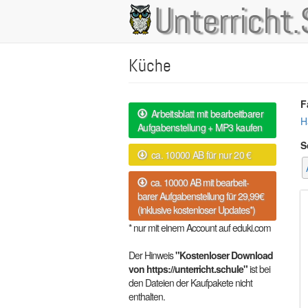
Direkt
Unterricht.
Main
zum
Inhalt
navigation
Küche
F
Arbeitsblatt mit bearbeitbarer
H
Aufgabenstellung + MP3 kaufen
S
ca. 10000 AB für nur 20 €
ca. 10000 AB mit bearbeit-
barer Aufgabenstellung für 29,99€
(inklusive kostenloser Updates*)
* nur mit einem Account auf eduki.com
Der Hinweis
"Kostenloser Download
von https://unterricht.schule"
ist bei
den Dateien der Kaufpakete nicht
enthalten.