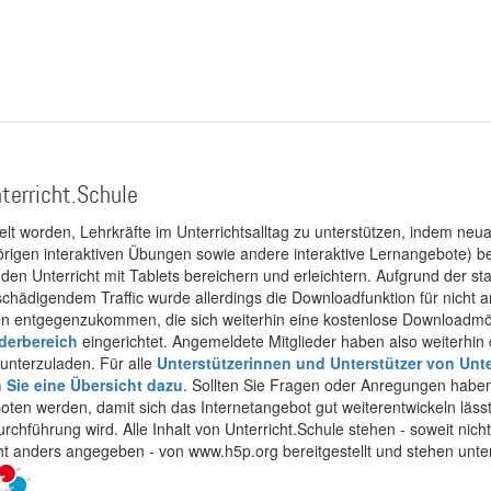
terricht.Schule
kelt worden, Lehrkräfte im Unterrichtsalltag zu unterstützen, indem neuar
rigen interaktiven Übungen sowie andere interaktive Lernangebote) ber
 den Unterricht mit Tablets bereichern und erleichtern. Aufgrund der 
 schädigendem Traffic wurde allerdings die Downloadfunktion für nicht
 entgegenzukommen, die sich weiterhin eine kostenlose Downloadmögli
ederbereich
eingerichtet. Angemeldete Mitglieder haben also weiterhin d
unterzuladen. Für alle
Unterstützerinnen und Unterstützer von Unte
n Sie eine Übersicht dazu
. Sollten Sie Fragen oder Anregungen haben,
boten werden, damit sich das Internetangebot gut weiterentwickeln läss
urchführung wird. Alle Inhalt von Unterricht.Schule stehen - soweit nic
cht anders angegeben - von www.h5p.org bereitgestellt und stehen unte