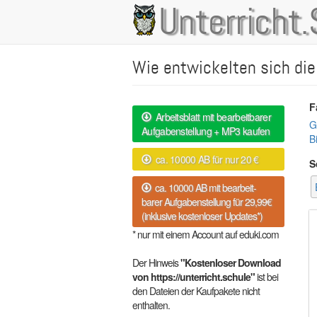
Direkt
Unterricht.
Main
zum
Inhalt
navigation
Wie entwickelten sich di
F
Arbeitsblatt mit bearbeitbarer
G
Aufgabenstellung + MP3 kaufen
B
ca. 10000 AB für nur 20 €
S
ca. 10000 AB mit bearbeit-
barer Aufgabenstellung für 29,99€
(inklusive kostenloser Updates*)
* nur mit einem Account auf eduki.com
Der Hinweis
"Kostenloser Download
von https://unterricht.schule"
ist bei
den Dateien der Kaufpakete nicht
enthalten.