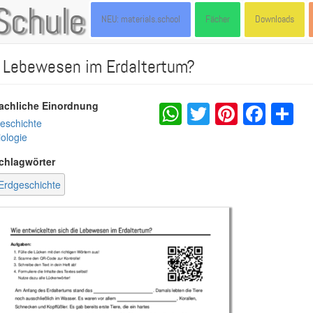
Schule
NEU: materials.school
Fächer
Downloads
e Lebewesen im Erdaltertum?
WhatsApp
Twitter
Pintere
Fac
S
achliche Einordnung
eschichte
iologie
chlagwörter
Erdgeschichte