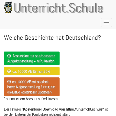
Direkt
Unterricht.Schule
zum
Inhalt
Naviga
aktivie
Welche Geschichte hat Deutschland?
Arbeitsblatt mit bearbeitbarer
Aufgabenstellung + MP3 kaufen
ca. 10000 AB für nur 20 €
ca. 10000 AB mit bearbeit-
barer Aufgabenstellung für 29,99€
(inklusive kostenloser Updates*)
* nur mit einem Account auf eduki.com
Der Hinweis
"Kostenloser Download von https://unterricht.schule"
ist
bei den Dateien der Kaufpakete nicht enthalten.