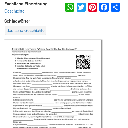
WhatsApp
Twitter
Pintere
Fac
S
Fachliche Einordnung
Geschichte
Schlagwörter
deutsche Geschichte