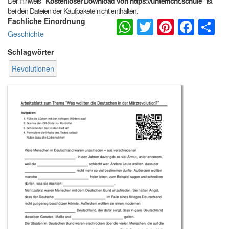
Der Hinweis
"Kostenloser Download von https://unterricht.schule"
ist
bei den Dateien der Kaufpakete nicht enthalten.
WhatsApp
Twitter
Pintere
Fac
S
Fachliche Einordnung
Geschichte
Schlagwörter
Revolutionen