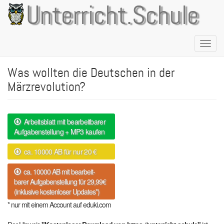
Direkt
Unterricht.Schule
zum
Inhalt
Naviga
aktivie
Was wollten die Deutschen in der
Märzrevolution?
Arbeitsblatt mit bearbeitbarer
Aufgabenstellung + MP3 kaufen
ca. 10000 AB für nur 20 €
ca. 10000 AB mit bearbeit-
barer Aufgabenstellung für 29,99€
(inklusive kostenloser Updates*)
* nur mit einem Account auf eduki.com