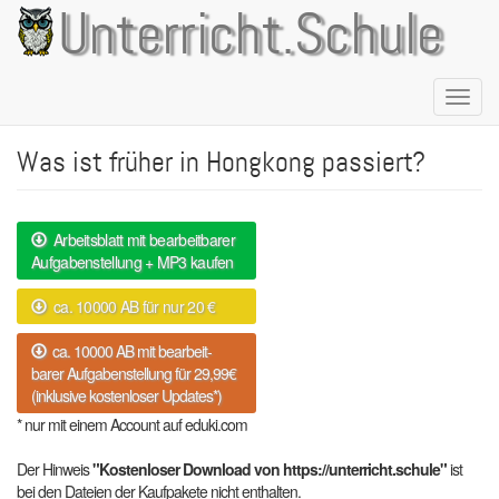
Direkt
Unterricht.Schule
zum
Inhalt
Naviga
aktivie
Was ist früher in Hongkong passiert?
Arbeitsblatt mit bearbeitbarer
Aufgabenstellung + MP3 kaufen
ca. 10000 AB für nur 20 €
ca. 10000 AB mit bearbeit-
barer Aufgabenstellung für 29,99€
(inklusive kostenloser Updates*)
* nur mit einem Account auf eduki.com
Der Hinweis
"Kostenloser Download von https://unterricht.schule"
ist
bei den Dateien der Kaufpakete nicht enthalten.