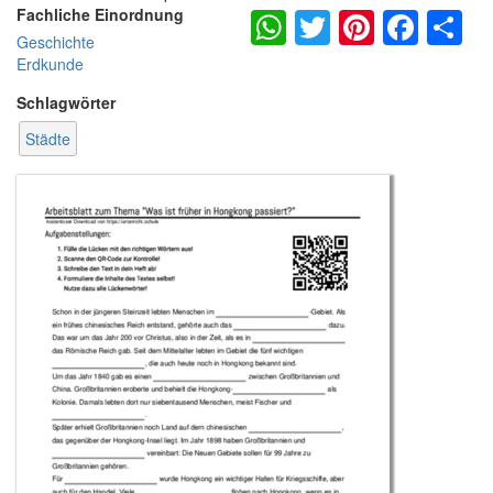
WhatsApp
Twitter
Pintere
Fac
S
Fachliche Einordnung
Geschichte
Erdkunde
Schlagwörter
Städte