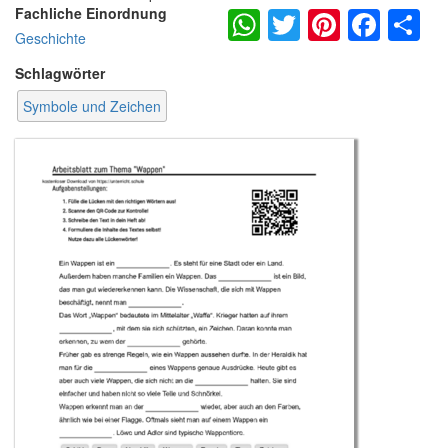
WhatsApp
Twitter
Pintere
Fac
S
Fachliche Einordnung
Geschichte
Schlagwörter
Symbole und Zeichen