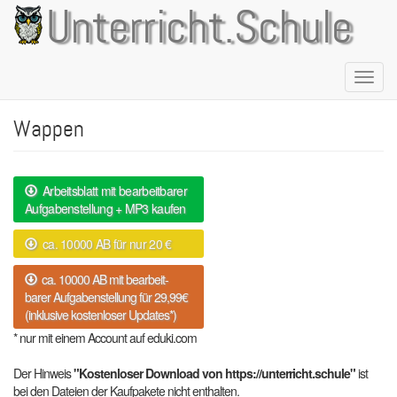
Direkt
Unterricht.Schule
zum
Inhalt
Naviga
aktivie
Wappen
Arbeitsblatt mit bearbeitbarer
Aufgabenstellung + MP3 kaufen
ca. 10000 AB für nur 20 €
ca. 10000 AB mit bearbeit-
barer Aufgabenstellung für 29,99€
(inklusive kostenloser Updates*)
* nur mit einem Account auf eduki.com
Der Hinweis
"Kostenloser Download von https://unterricht.schule"
ist
bei den Dateien der Kaufpakete nicht enthalten.