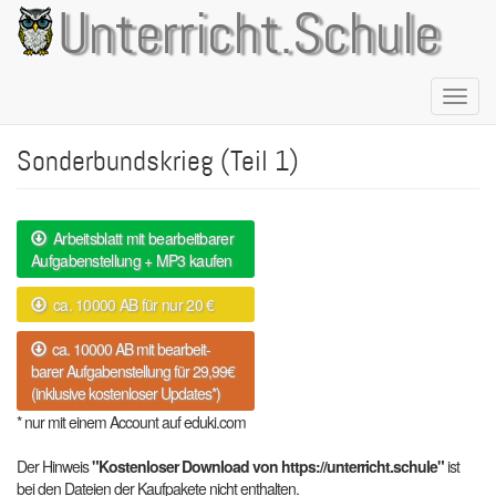
Direkt
Unterricht.Schule
zum
Inhalt
Naviga
aktivie
Sonderbundskrieg (Teil 1)
Arbeitsblatt mit bearbeitbarer
Aufgabenstellung + MP3 kaufen
ca. 10000 AB für nur 20 €
ca. 10000 AB mit bearbeit-
barer Aufgabenstellung für 29,99€
(inklusive kostenloser Updates*)
* nur mit einem Account auf eduki.com
Der Hinweis
"Kostenloser Download von https://unterricht.schule"
ist
bei den Dateien der Kaufpakete nicht enthalten.