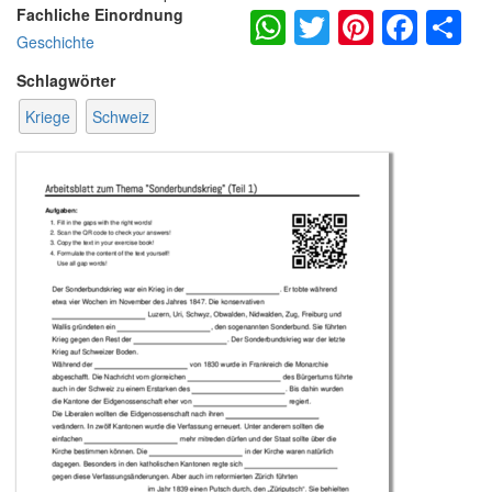
WhatsApp
Twitter
Pintere
Fac
S
Fachliche Einordnung
Geschichte
Schlagwörter
Kriege
Schweiz