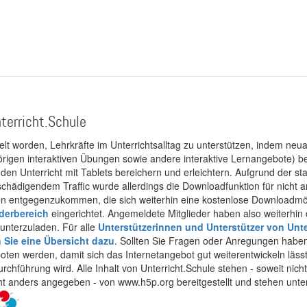
terricht.Schule
kelt worden, Lehrkräfte im Unterrichtsalltag zu unterstützen, indem neuar
rigen interaktiven Übungen sowie andere interaktive Lernangebote) ber
 den Unterricht mit Tablets bereichern und erleichtern. Aufgrund der 
 schädigendem Traffic wurde allerdings die Downloadfunktion für nicht
 entgegenzukommen, die sich weiterhin eine kostenlose Downloadmögli
ederbereich
eingerichtet. Angemeldete Mitglieder haben also weiterhin d
unterzuladen. Für alle
Unterstützerinnen und Unterstützer von Unte
n Sie eine Übersicht dazu
. Sollten Sie Fragen oder Anregungen haben,
boten werden, damit sich das Internetangebot gut weiterentwickeln läss
urchführung wird. Alle Inhalt von Unterricht.Schule stehen - soweit nic
cht anders angegeben - von www.h5p.org bereitgestellt und stehen unte