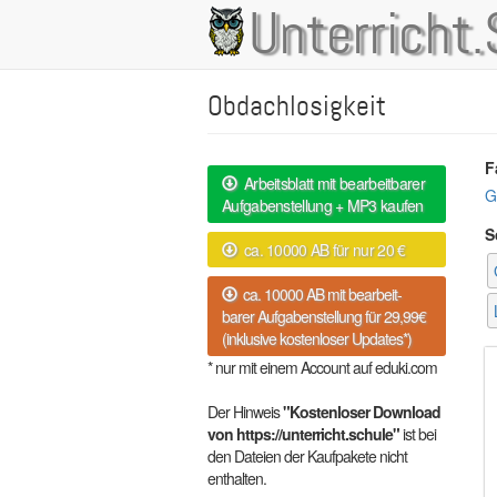
Direkt
Unterricht.
Main
zum
Inhalt
navigation
Obdachlosigkeit
F
Arbeitsblatt mit bearbeitbarer
G
Aufgabenstellung + MP3 kaufen
S
ca. 10000 AB für nur 20 €
ca. 10000 AB mit bearbeit-
barer Aufgabenstellung für 29,99€
(inklusive kostenloser Updates*)
* nur mit einem Account auf eduki.com
Der Hinweis
"Kostenloser Download
von https://unterricht.schule"
ist bei
den Dateien der Kaufpakete nicht
enthalten.