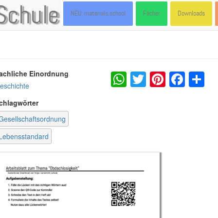
Schule
NEU: materials.school
Fächer
Downloads
WhatsApp
Twitter
Pintere
Fac
S
achliche Einordnung
eschichte
chlagwörter
Gesellschaftsordnung
Lebensstandard