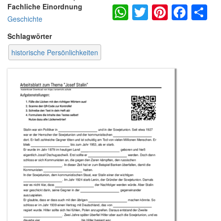
WhatsApp
Twitter
Pintere
Fac
S
Fachliche Einordnung
Geschichte
Schlagwörter
historische Persönlichkeiten