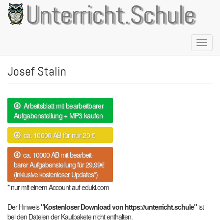
Direkt
Unterricht.Schule
zum
Inhalt
Naviga
aktivie
Josef Stalin
Arbeitsblatt mit bearbeitbarer
Aufgabenstellung + MP3 kaufen
ca. 10000 AB für nur 20 €
ca. 10000 AB mit bearbeit-
barer Aufgabenstellung für 29,99€
(inklusive kostenloser Updates*)
* nur mit einem Account auf eduki.com
Der Hinweis
"Kostenloser Download von https://unterricht.schule"
ist
bei den Dateien der Kaufpakete nicht enthalten.