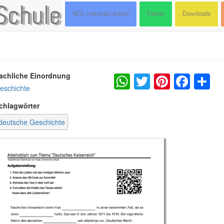
Schule
NEU: materials.school
Fächer
Downloads
WhatsApp
Twitter
Pintere
Fac
S
achliche Einordnung
eschichte
chlagwörter
deutsche Geschichte