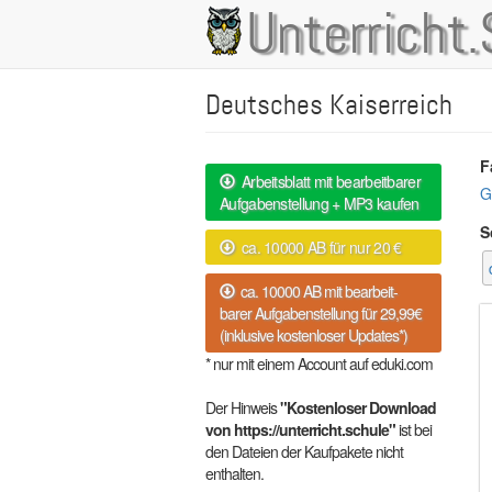
Direkt
Unterricht.
Main
zum
Inhalt
navigation
Deutsches Kaiserreich
F
Arbeitsblatt mit bearbeitbarer
G
Aufgabenstellung + MP3 kaufen
S
ca. 10000 AB für nur 20 €
ca. 10000 AB mit bearbeit-
barer Aufgabenstellung für 29,99€
(inklusive kostenloser Updates*)
* nur mit einem Account auf eduki.com
Der Hinweis
"Kostenloser Download
von https://unterricht.schule"
ist bei
den Dateien der Kaufpakete nicht
enthalten.