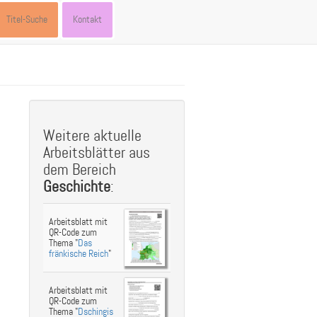
Titel-Suche
Kontakt
st
ebook
hare
Weitere aktuelle
Arbeitsblätter aus
dem Bereich
Geschichte
:
Arbeitsblatt mit
QR-Code zum
Thema "
Das
fränkische Reich
"
Arbeitsblatt mit
QR-Code zum
Thema "
Dschingis