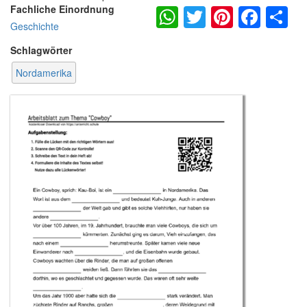
WhatsApp
Twitter
Pintere
Fac
S
Fachliche Einordnung
Geschichte
Schlagwörter
Nordamerika