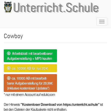
Direkt
Unterricht.Schule
zum
Inhalt
Naviga
aktivie
Cowboy
Arbeitsblatt mit bearbeitbarer
Aufgabenstellung + MP3 kaufen
ca. 10000 AB für nur 20 €
ca. 10000 AB mit bearbeit-
barer Aufgabenstellung für 29,99€
(inklusive kostenloser Updates*)
* nur mit einem Account auf eduki.com
Der Hinweis
"Kostenloser Download von https://unterricht.schule"
ist
bei den Dateien der Kaufpakete nicht enthalten.