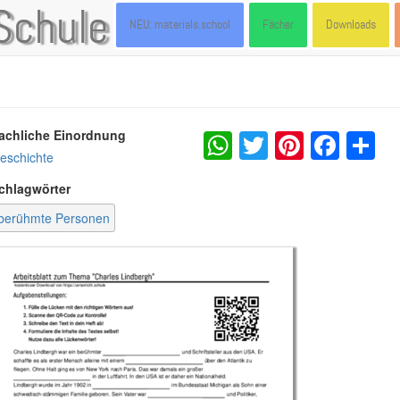
Schule
NEU: materials.school
Fächer
Downloads
WhatsApp
Twitter
Pintere
Fac
S
achliche Einordnung
eschichte
chlagwörter
berühmte Personen