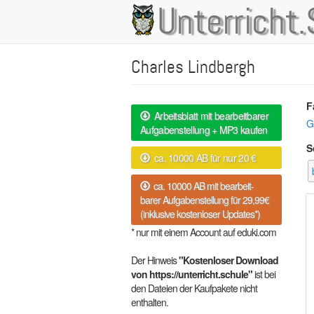
Direkt
Unterricht.
Main
zum
Inhalt
navigation
Charles Lindbergh
F
Arbeitsblatt mit bearbeitbarer
G
Aufgabenstellung + MP3 kaufen
S
ca. 10000 AB für nur 20 €
ca. 10000 AB mit bearbeit-
barer Aufgabenstellung für 29,99€
(inklusive kostenloser Updates*)
* nur mit einem Account auf eduki.com
Der Hinweis
"Kostenloser Download
von https://unterricht.schule"
ist bei
den Dateien der Kaufpakete nicht
enthalten.