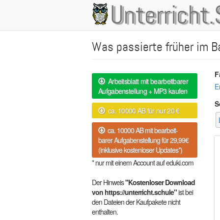
Direkt
Unterricht.
Main
zum
Inhalt
navigation
Was passierte früher im 
F
Arbeitsblatt mit bearbeitbarer
E
Aufgabenstellung + MP3 kaufen
S
ca. 10000 AB für nur 20 €
ca. 10000 AB mit bearbeit-
barer Aufgabenstellung für 29,99€
(inklusive kostenloser Updates*)
* nur mit einem Account auf eduki.com
Der Hinweis
"Kostenloser Download
von https://unterricht.schule"
ist bei
den Dateien der Kaufpakete nicht
enthalten.