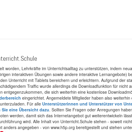
terricht.Schule
kelt worden, Lehrkräfte im Unterrichtsalltag zu unterstützen, indem neuar
rigen interaktiven Übungen sowie andere interaktive Lernangebote) ber
 den Unterricht mit Tablets bereichern und erleichtern. Aufgrund der 
 schädigendem Traffic wurde allerdings die Downloadfunktion für nicht
 entgegenzukommen, die sich weiterhin eine kostenlose Downloadmögli
ederbereich
eingerichtet. Angemeldete Mitglieder haben also weiterhin d
unterzuladen. Für alle
Unterstützerinnen und Unterstützer von Unte
n Sie eine Übersicht dazu
. Sollten Sie Fragen oder Anregungen haben,
boten werden, damit sich das Internetangebot gut weiterentwickeln läss
urchführung wird. Alle Inhalt von Unterricht.Schule stehen - soweit nic
cht anders angegeben - von www.h5p.org bereitgestellt und stehen unte