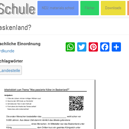
Schule
NEU: materials.school
Fächer
Downloads
Baskenland?
WhatsApp
Twitter
Pintere
Fac
S
achliche Einordnung
rdkunde
chlagwörter
Landesteile