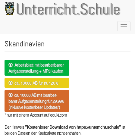
Direkt
Unterricht.Schule
zum
Inhalt
Naviga
aktivie
Skandinavien
Arbeitsblatt mit bearbeitbarer
Aufgabenstellung + MP3 kaufen
ca. 10000 AB für nur 20 €
ca. 10000 AB mit bearbeit-
barer Aufgabenstellung für 29,99€
(inklusive kostenloser Updates*)
* nur mit einem Account auf eduki.com
Der Hinweis
"Kostenloser Download von https://unterricht.schule"
ist
bei den Dateien der Kaufpakete nicht enthalten.