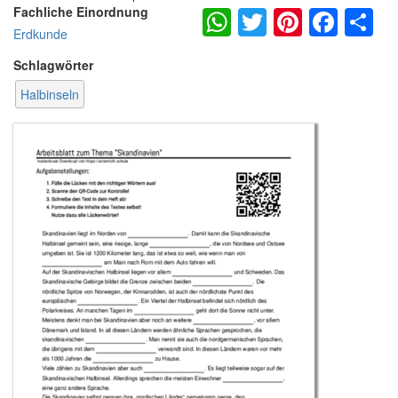
WhatsApp
Twitter
Pintere
Fac
S
Fachliche Einordnung
Erdkunde
Schlagwörter
Halbinseln