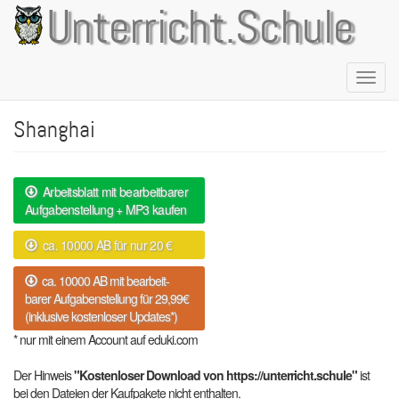
Direkt
Unterricht.Schule
zum
Inhalt
Naviga
aktivie
Shanghai
Arbeitsblatt mit bearbeitbarer
Aufgabenstellung + MP3 kaufen
ca. 10000 AB für nur 20 €
ca. 10000 AB mit bearbeit-
barer Aufgabenstellung für 29,99€
(inklusive kostenloser Updates*)
* nur mit einem Account auf eduki.com
Der Hinweis
"Kostenloser Download von https://unterricht.schule"
ist
bei den Dateien der Kaufpakete nicht enthalten.