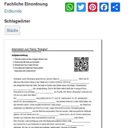
WhatsApp
Twitter
Pintere
Fac
S
Fachliche Einordnung
Erdkunde
Schlagwörter
Städte