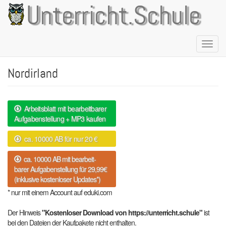
Direkt
Unterricht.Schule
zum
Inhalt
Naviga
aktivie
Nordirland
Arbeitsblatt mit bearbeitbarer
Aufgabenstellung + MP3 kaufen
ca. 10000 AB für nur 20 €
ca. 10000 AB mit bearbeit-
barer Aufgabenstellung für 29,99€
(inklusive kostenloser Updates*)
* nur mit einem Account auf eduki.com
Der Hinweis
"Kostenloser Download von https://unterricht.schule"
ist
bei den Dateien der Kaufpakete nicht enthalten.