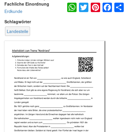
WhatsApp
Twitter
Pintere
Fac
S
Fachliche Einordnung
Erdkunde
Schlagwörter
Landesteile