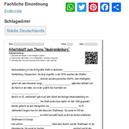
WhatsApp
Twitter
Pintere
Fac
S
Fachliche Einordnung
Erdkunde
Schlagwörter
Städte Deutschlands