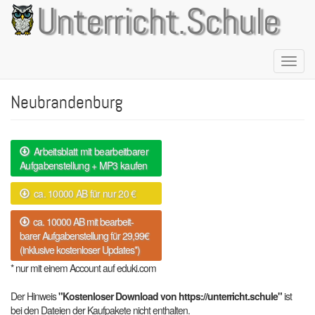
Direkt
Unterricht.Schule
zum
Inhalt
Naviga
aktivie
Neubrandenburg
Arbeitsblatt mit bearbeitbarer
Aufgabenstellung + MP3 kaufen
ca. 10000 AB für nur 20 €
ca. 10000 AB mit bearbeit-
barer Aufgabenstellung für 29,99€
(inklusive kostenloser Updates*)
* nur mit einem Account auf eduki.com
Der Hinweis
"Kostenloser Download von https://unterricht.schule"
ist
bei den Dateien der Kaufpakete nicht enthalten.