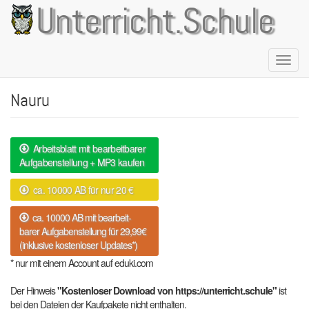
Direkt
Unterricht.Schule
zum
Inhalt
Naviga
aktivie
Nauru
Arbeitsblatt mit bearbeitbarer
Aufgabenstellung + MP3 kaufen
ca. 10000 AB für nur 20 €
ca. 10000 AB mit bearbeit-
barer Aufgabenstellung für 29,99€
(inklusive kostenloser Updates*)
* nur mit einem Account auf eduki.com
Der Hinweis
"Kostenloser Download von https://unterricht.schule"
ist
bei den Dateien der Kaufpakete nicht enthalten.