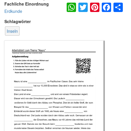
WhatsApp
Twitter
Pintere
Fac
S
Fachliche Einordnung
Erdkunde
Schlagwörter
Inseln