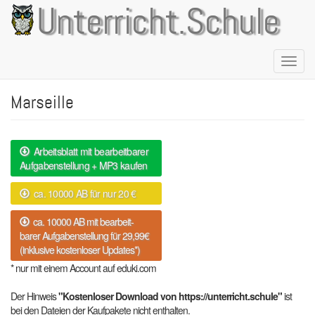
Direkt
Unterricht.Schule
zum
Inhalt
Naviga
aktivie
Marseille
Arbeitsblatt mit bearbeitbarer
Aufgabenstellung + MP3 kaufen
ca. 10000 AB für nur 20 €
ca. 10000 AB mit bearbeit-
barer Aufgabenstellung für 29,99€
(inklusive kostenloser Updates*)
* nur mit einem Account auf eduki.com
Der Hinweis
"Kostenloser Download von https://unterricht.schule"
ist
bei den Dateien der Kaufpakete nicht enthalten.