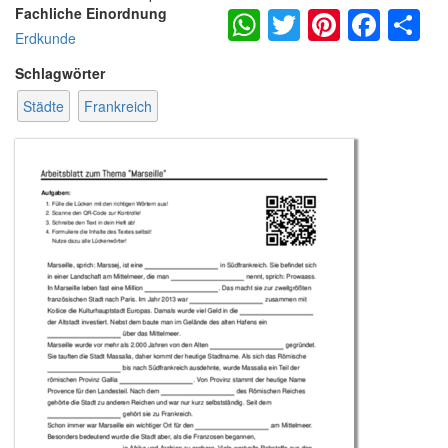
WhatsApp
Twitter
Pintere
Fac
S
Fachliche Einordnung
Erdkunde
Schlagwörter
Städte
Frankreich