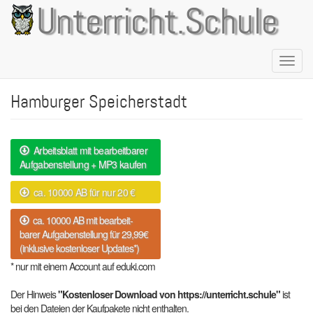
Direkt
Unterricht.Schule
zum
Inhalt
Naviga
aktivie
Hamburger Speicherstadt
Arbeitsblatt mit bearbeitbarer
Aufgabenstellung + MP3 kaufen
ca. 10000 AB für nur 20 €
ca. 10000 AB mit bearbeit-
barer Aufgabenstellung für 29,99€
(inklusive kostenloser Updates*)
* nur mit einem Account auf eduki.com
Der Hinweis
"Kostenloser Download von https://unterricht.schule"
ist
bei den Dateien der Kaufpakete nicht enthalten.