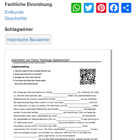
WhatsApp
Twitter
Pintere
Fac
S
Fachliche Einordnung
Erdkunde
Geschichte
Schlagwörter
historische Bauwerke