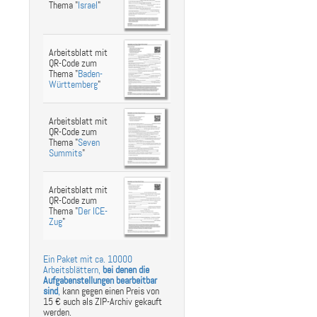
st
ebook
hare
Thema "
Israel
"
Arbeitsblatt mit
QR-Code zum
Thema "
Baden-
Württemberg
"
Arbeitsblatt mit
QR-Code zum
Thema "
Seven
Summits
"
Arbeitsblatt mit
QR-Code zum
Thema "
Der ICE-
Zug
"
Ein Paket mit ca. 10000
Arbeitsblättern,
bei denen die
Aufgabenstellungen bearbeitbar
sind
,
kann gegen einen Preis von
15 € auch als ZIP-Archiv gekauft
werden.