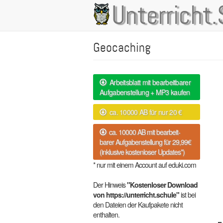
Direkt
Unterricht.
Main
zum
Inhalt
navigation
Geocaching
Arbeitsblatt mit bearbeitbarer
Aufgabenstellung + MP3 kaufen
ca. 10000 AB für nur 20 €
ca. 10000 AB mit bearbeit-
barer Aufgabenstellung für 29,99€
(inklusive kostenloser Updates*)
* nur mit einem Account auf eduki.com
Der Hinweis
"Kostenloser Download
von https://unterricht.schule"
ist bei
den Dateien der Kaufpakete nicht
enthalten.