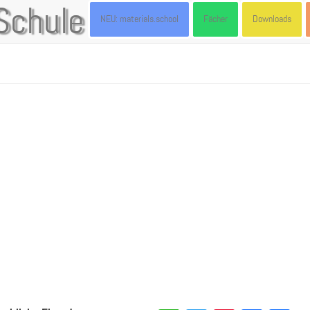
Schule
NEU: materials.school
Fächer
Downloads