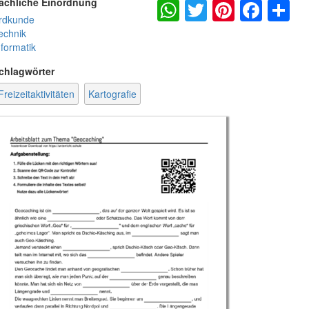
WhatsApp
Twitter
Pintere
Fac
S
achliche Einordnung
rdkunde
echnik
nformatik
chlagwörter
Freizeitaktivitäten
Kartografie