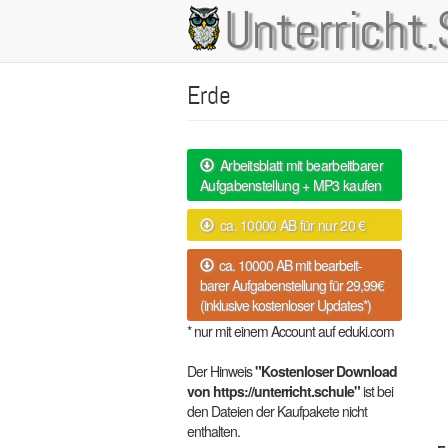
Direkt
Unterricht.
Main
zum
Inhalt
navigation
Erde
Arbeitsblatt mit bearbeitbarer
Aufgabenstellung + MP3 kaufen
ca. 10000 AB für nur 20 €
ca. 10000 AB mit bearbeit-
barer Aufgabenstellung für 29,99€
(inklusive kostenloser Updates*)
* nur mit einem Account auf eduki.com
Der Hinweis
"Kostenloser Download
von https://unterricht.schule"
ist bei
den Dateien der Kaufpakete nicht
enthalten.