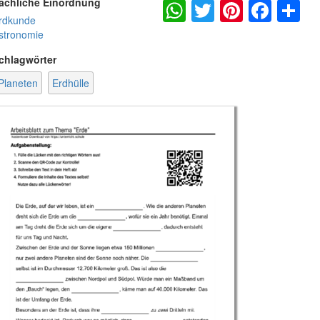
WhatsApp
Twitter
Pintere
Fac
S
achliche Einordnung
rdkunde
stronomie
chlagwörter
Planeten
Erdhülle