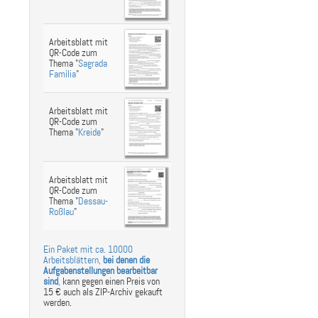
st
ebook
hare
Arbeitsblatt mit
QR-Code zum
Thema "
Sagrada
Família
"
Arbeitsblatt mit
QR-Code zum
Thema "
Kreide
"
Arbeitsblatt mit
QR-Code zum
Thema "
Dessau-
Roßlau
"
Ein Paket mit ca. 10000
Arbeitsblättern,
bei denen die
Aufgabenstellungen bearbeitbar
sind
,
kann gegen einen Preis von
15 € auch als ZIP-Archiv gekauft
werden.