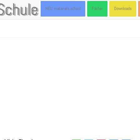
Schule
NEU: materials.school
Fächer
Downloads