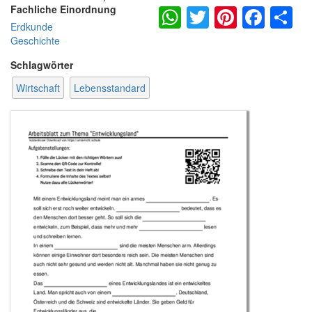
WhatsApp
Twitter
Pintere
Fac
S
Fachliche Einordnung
Erdkunde
Geschichte
Schlagwörter
Wirtschaft
Lebensstandard