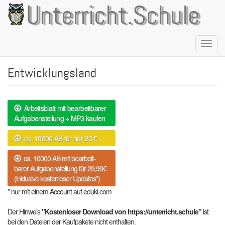
Direkt
Unterricht.Schule
zum
Inhalt
Naviga
aktivie
Entwicklungsland
Arbeitsblatt mit bearbeitbarer
Aufgabenstellung + MP3 kaufen
ca. 10000 AB für nur 20 €
ca. 10000 AB mit bearbeit-
barer Aufgabenstellung für 29,99€
(inklusive kostenloser Updates*)
* nur mit einem Account auf eduki.com
Der Hinweis
"Kostenloser Download von https://unterricht.schule"
ist
bei den Dateien der Kaufpakete nicht enthalten.