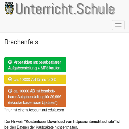
Direkt
Unterricht.Schule
zum
Inhalt
Naviga
aktivie
Drachenfels
Arbeitsblatt mit bearbeitbarer
Aufgabenstellung + MP3 kaufen
ca. 10000 AB für nur 20 €
ca. 10000 AB mit bearbeit-
barer Aufgabenstellung für 29,99€
(inklusive kostenloser Updates*)
* nur mit einem Account auf eduki.com
Der Hinweis
"Kostenloser Download von https://unterricht.schule"
ist
bei den Dateien der Kaufpakete nicht enthalten.