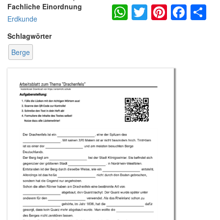
WhatsApp
Twitter
Pintere
Fac
S
Fachliche Einordnung
Erdkunde
Schlagwörter
Berge