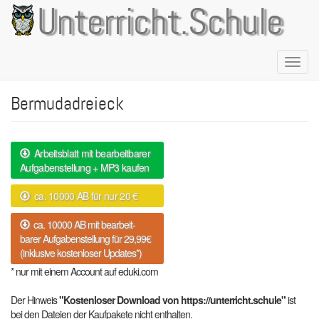
Direkt
Unterricht.Schule
zum
Inhalt
Naviga
aktivie
Bermudadreieck
Arbeitsblatt mit bearbeitbarer
Aufgabenstellung + MP3 kaufen
ca. 10000 AB für nur 20 €
ca. 10000 AB mit bearbeit-
barer Aufgabenstellung für 29,99€
(inklusive kostenloser Updates*)
* nur mit einem Account auf eduki.com
Der Hinweis
"Kostenloser Download von https://unterricht.schule"
ist
bei den Dateien der Kaufpakete nicht enthalten.