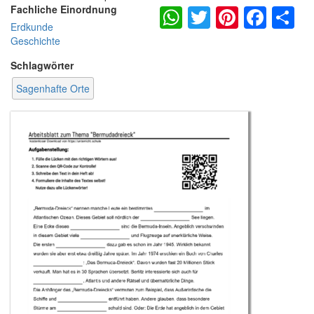
WhatsApp
Twitter
Pintere
Fac
S
Fachliche Einordnung
Erdkunde
Geschichte
Schlagwörter
Sagenhafte Orte