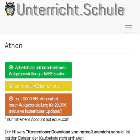
Direkt
Unterricht.Schule
zum
Inhalt
Naviga
aktivie
Athen
Arbeitsblatt mit bearbeitbarer
Aufgabenstellung + MP3 kaufen
ca. 10000 AB für nur 20 €
ca. 10000 AB mit bearbeit-
barer Aufgabenstellung für 29,99€
(inklusive kostenloser Updates*)
* nur mit einem Account auf eduki.com
Der Hinweis
"Kostenloser Download von https://unterricht.schule"
ist
bei den Dateien der Kaufpakete nicht enthalten.