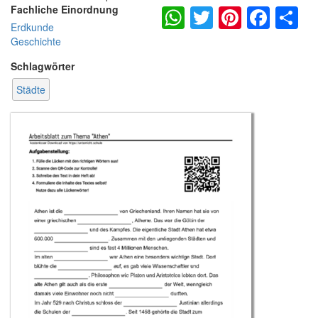
WhatsApp
Twitter
Pintere
Fac
S
Fachliche Einordnung
Erdkunde
Geschichte
Schlagwörter
Städte