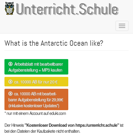
Direkt
Unterricht.Schule
zum
Inhalt
Naviga
aktivie
What is the Antarctic Ocean like?
Arbeitsblatt mit bearbeitbarer
Aufgabenstellung + MP3 kaufen
ca. 10000 AB für nur 20 €
ca. 10000 AB mit bearbeit-
barer Aufgabenstellung für 29,99€
(inklusive kostenloser Updates*)
* nur mit einem Account auf eduki.com
Der Hinweis
"Kostenloser Download von https://unterricht.schule"
ist
bei den Dateien der Kaufpakete nicht enthalten.