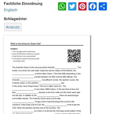
WhatsApp
Twitter
Pintere
Fac
S
Fachliche Einordnung
Englisch
Schlagwörter
Antarctic