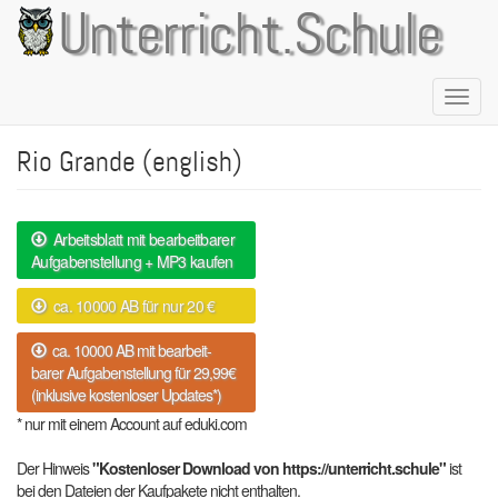
Direkt
Unterricht.Schule
zum
Inhalt
Naviga
aktivie
Rio Grande (english)
Arbeitsblatt mit bearbeitbarer
Aufgabenstellung + MP3 kaufen
ca. 10000 AB für nur 20 €
ca. 10000 AB mit bearbeit-
barer Aufgabenstellung für 29,99€
(inklusive kostenloser Updates*)
* nur mit einem Account auf eduki.com
Der Hinweis
"Kostenloser Download von https://unterricht.schule"
ist
bei den Dateien der Kaufpakete nicht enthalten.