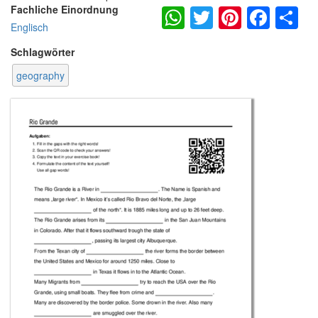
WhatsApp
Twitter
Pintere
Fac
S
Fachliche Einordnung
Englisch
Schlagwörter
geography