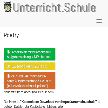
Direkt
Unterricht.Schule
zum
Inhalt
Naviga
aktivie
Poetry
Arbeitsblatt mit bearbeitbarer
Aufgabenstellung + MP3 kaufen
ca. 10000 AB für nur 20 €
ca. 10000 AB mit bearbeit-
barer Aufgabenstellung für 29,99€
(inklusive kostenloser Updates*)
* nur mit einem Account auf eduki.com
Der Hinweis
"Kostenloser Download von https://unterricht.schule"
ist
bei den Dateien der Kaufpakete nicht enthalten.