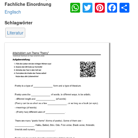
WhatsApp
Twitter
Pintere
Fac
S
Fachliche Einordnung
Englisch
Schlagwörter
Literatur