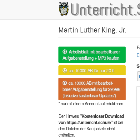
Direkt
Unterricht.
Main
zum
Inhalt
navigation
Martin Luther King, Jr.
F
Arbeitsblatt mit bearbeitbarer
E
Aufgabenstellung + MP3 kaufen
S
ca. 10000 AB für nur 20 €
ca. 10000 AB mit bearbeit-
barer Aufgabenstellung für 29,99€
(inklusive kostenloser Updates*)
* nur mit einem Account auf eduki.com
Der Hinweis
"Kostenloser Download
von https://unterricht.schule"
ist bei
den Dateien der Kaufpakete nicht
enthalten.