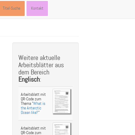
Titel-Suche
Kontakt
st
ebook
hare
Weitere aktuelle
Arbeitsblätter aus
dem Bereich
Englisch
:
Arbeitsblatt mit
QR-Code zum
Thema "
What is
the Antarctic
Ocean like?
"
Arbeitsblatt mit
QR-Code zum