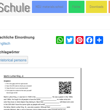
Schule
NEU: materials.school
Fächer
Downloads
WhatsApp
Twitter
Pintere
Fac
S
achliche Einordnung
nglisch
chlagwörter
historical persons