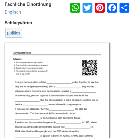
WhatsApp
Twitter
Pintere
Fac
S
Fachliche Einordnung
Englisch
Schlagwörter
politics