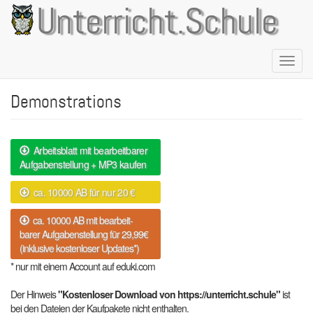
Direkt
Unterricht.Schule
zum
Inhalt
Naviga
aktivie
Demonstrations
Arbeitsblatt mit bearbeitbarer
Aufgabenstellung + MP3 kaufen
ca. 10000 AB für nur 20 €
ca. 10000 AB mit bearbeit-
barer Aufgabenstellung für 29,99€
(inklusive kostenloser Updates*)
* nur mit einem Account auf eduki.com
Der Hinweis
"Kostenloser Download von https://unterricht.schule"
ist
bei den Dateien der Kaufpakete nicht enthalten.