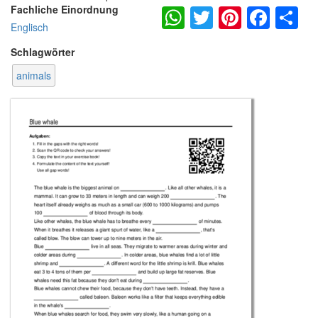
WhatsApp
Twitter
Pintere
Fac
S
Fachliche Einordnung
Englisch
Schlagwörter
animals