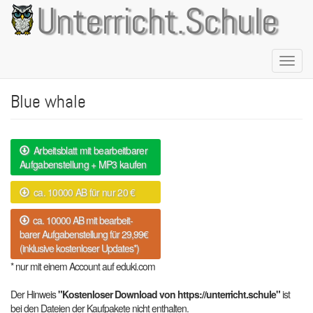
Direkt
Unterricht.Schule
zum
Inhalt
Naviga
aktivie
Blue whale
Arbeitsblatt mit bearbeitbarer
Aufgabenstellung + MP3 kaufen
ca. 10000 AB für nur 20 €
ca. 10000 AB mit bearbeit-
barer Aufgabenstellung für 29,99€
(inklusive kostenloser Updates*)
* nur mit einem Account auf eduki.com
Der Hinweis
"Kostenloser Download von https://unterricht.schule"
ist
bei den Dateien der Kaufpakete nicht enthalten.