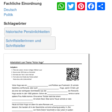
WhatsApp
Twitter
Pintere
Fac
S
Fachliche Einordnung
Deutsch
Politik
Schlagwörter
historische Persönlichkeiten
Schriftstellerinnen und
Schriftsteller