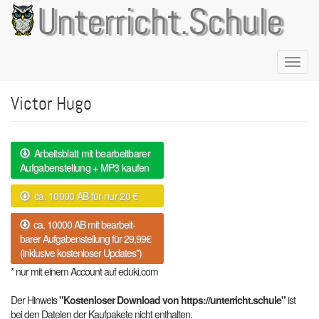
Direkt
Unterricht.Schule
zum
Inhalt
Naviga
aktivie
Victor Hugo
Arbeitsblatt mit bearbeitbarer
Aufgabenstellung + MP3 kaufen
ca. 10000 AB für nur 20 €
ca. 10000 AB mit bearbeit-
barer Aufgabenstellung für 29,99€
(inklusive kostenloser Updates*)
* nur mit einem Account auf eduki.com
Der Hinweis
"Kostenloser Download von https://unterricht.schule"
ist
bei den Dateien der Kaufpakete nicht enthalten.