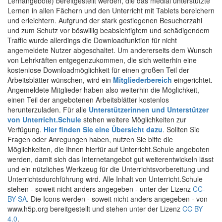
Lernangebote) bereitgestellt werden, die das medial unterstützte
Lernen in allen Fächern und den Unterricht mit Tablets bereichern
und erleichtern. Aufgrund der stark gestiegenen Besucherzahl
und zum Schutz vor böswillig beabsichtigtem und schädigendem
Traffic wurde allerdings die Downloadfunktion für nicht
angemeldete Nutzer abgeschaltet. Um andererseits dem Wunsch
von Lehrkräften entgegenzukommen, die sich weiterhin eine
kostenlose Downloadmöglichkeit für einen großen Teil der
Arbeitsblätter wünschen, wird ein
Mitgliederbereich
eingerichtet.
Angemeldete Mitglieder haben also weiterhin die Möglichkeit,
einen Teil der angebotenen Arbeitsblätter kostenlos
herunterzuladen. Für alle
Unterstützerinnen und Unterstützer
von Unterricht.Schule
stehen weitere Möglichkeiten zur
Verfügung.
Hier finden Sie eine Übersicht dazu
. Sollten Sie
Fragen oder Anregungen haben, nutzen Sie bitte die
Möglichkeiten, die Ihnen hierfür auf Unterricht.Schule angeboten
werden, damit sich das Internetangebot gut weiterentwickeln lässt
und ein nützliches Werkzeug für die Unterrichtsvorbereitung und
Unterrichtsdurchführung wird. Alle Inhalt von Unterricht.Schule
stehen - soweit nicht anders angegeben - unter der Lizenz
CC-
BY-SA
. Die Icons werden - soweit nicht anders angegeben - von
www.h5p.org bereitgestellt und stehen unter der Lizenz
CC BY
4.0
.