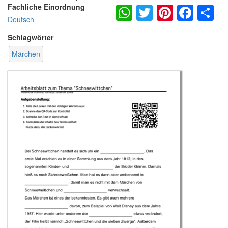
WhatsApp
Twitter
Pintere
Fac
S
Fachliche Einordnung
Deutsch
Schlagwörter
Märchen