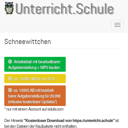
Direkt
Unterricht.Schule
zum
Inhalt
Naviga
aktivie
Schneewittchen
Arbeitsblatt mit bearbeitbarer
Aufgabenstellung + MP3 kaufen
ca. 10000 AB für nur 20 €
ca. 10000 AB mit bearbeit-
barer Aufgabenstellung für 29,99€
(inklusive kostenloser Updates*)
* nur mit einem Account auf eduki.com
Der Hinweis
"Kostenloser Download von https://unterricht.schule"
ist
bei den Dateien der Kaufpakete nicht enthalten.