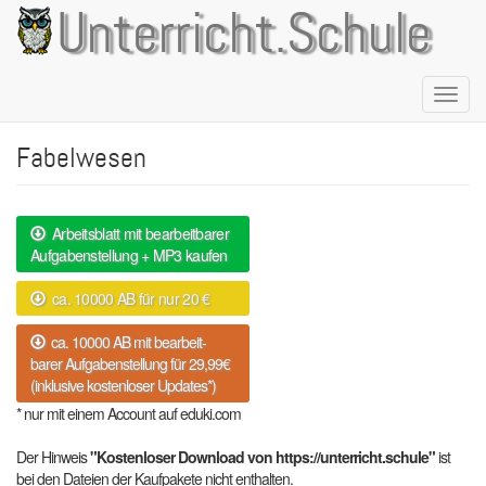
Direkt
Unterricht.Schule
zum
Inhalt
Naviga
aktivie
Fabelwesen
Arbeitsblatt mit bearbeitbarer
Aufgabenstellung + MP3 kaufen
ca. 10000 AB für nur 20 €
ca. 10000 AB mit bearbeit-
barer Aufgabenstellung für 29,99€
(inklusive kostenloser Updates*)
* nur mit einem Account auf eduki.com
Der Hinweis
"Kostenloser Download von https://unterricht.schule"
ist
bei den Dateien der Kaufpakete nicht enthalten.