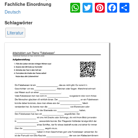
WhatsApp
Twitter
Pintere
Fac
S
Fachliche Einordnung
Deutsch
Schlagwörter
Literatur