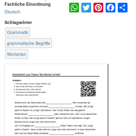
WhatsApp
Twitter
Pintere
Fac
S
Fachliche Einordnung
Deutsch
Schlagwörter
Grammatik
grammatische Begriffe
Wortarten