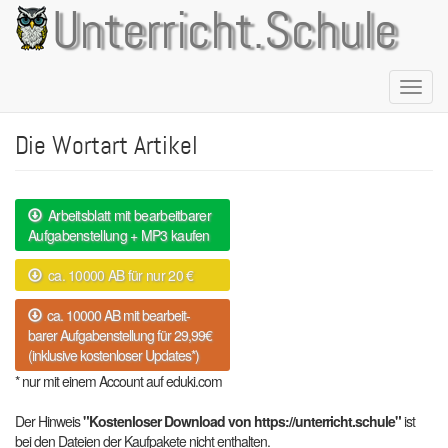
Direkt
Unterricht.Schule
zum
Inhalt
Naviga
aktivie
Die Wortart Artikel
Arbeitsblatt mit bearbeitbarer
Aufgabenstellung + MP3 kaufen
ca. 10000 AB für nur 20 €
ca. 10000 AB mit bearbeit-
barer Aufgabenstellung für 29,99€
(inklusive kostenloser Updates*)
* nur mit einem Account auf eduki.com
Der Hinweis
"Kostenloser Download von https://unterricht.schule"
ist
bei den Dateien der Kaufpakete nicht enthalten.