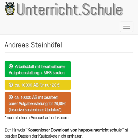
Direkt
Unterricht.Schule
zum
Inhalt
Naviga
aktivie
Andreas Steinhöfel
Arbeitsblatt mit bearbeitbarer
Aufgabenstellung + MP3 kaufen
ca. 10000 AB für nur 20 €
ca. 10000 AB mit bearbeit-
barer Aufgabenstellung für 29,99€
(inklusive kostenloser Updates*)
* nur mit einem Account auf eduki.com
Der Hinweis
"Kostenloser Download von https://unterricht.schule"
ist
bei den Dateien der Kaufpakete nicht enthalten.