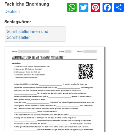
WhatsApp
Twitter
Pintere
Fac
S
Fachliche Einordnung
Deutsch
Schlagwörter
Schriftstellerinnen und
Schriftsteller