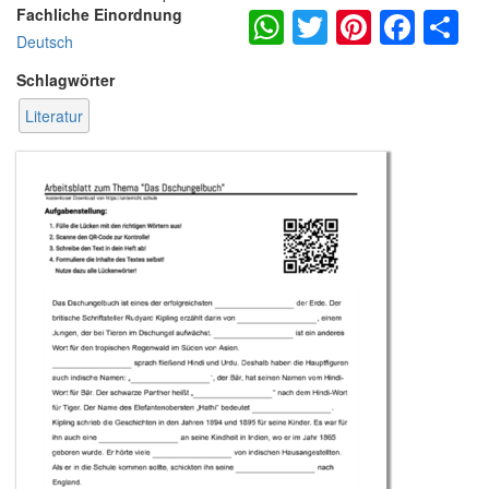
WhatsApp
Twitter
Pintere
Fac
S
Fachliche Einordnung
Deutsch
Schlagwörter
Literatur