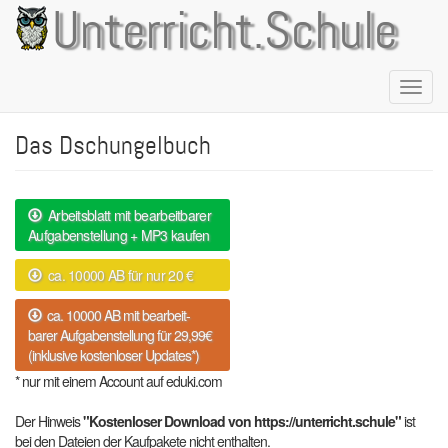
Direkt
Unterricht.Schule
zum
Inhalt
Naviga
aktivie
Das Dschungelbuch
Arbeitsblatt mit bearbeitbarer
Aufgabenstellung + MP3 kaufen
ca. 10000 AB für nur 20 €
ca. 10000 AB mit bearbeit-
barer Aufgabenstellung für 29,99€
(inklusive kostenloser Updates*)
* nur mit einem Account auf eduki.com
Der Hinweis
"Kostenloser Download von https://unterricht.schule"
ist
bei den Dateien der Kaufpakete nicht enthalten.