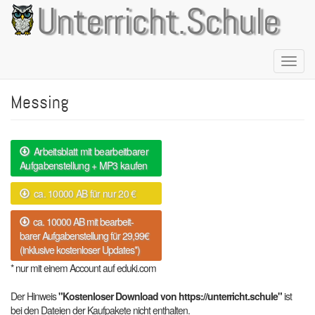
Direkt
Unterricht.Schule
zum
Inhalt
Naviga
aktivie
Messing
Arbeitsblatt mit bearbeitbarer
Aufgabenstellung + MP3 kaufen
ca. 10000 AB für nur 20 €
ca. 10000 AB mit bearbeit-
barer Aufgabenstellung für 29,99€
(inklusive kostenloser Updates*)
* nur mit einem Account auf eduki.com
Der Hinweis
"Kostenloser Download von https://unterricht.schule"
ist
bei den Dateien der Kaufpakete nicht enthalten.