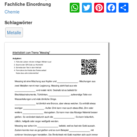
WhatsApp
Twitter
Pintere
Fac
S
Fachliche Einordnung
Chemie
Schlagwörter
Metalle