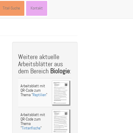
Titel-Suche
Kontakt
st
ebook
hare
Weitere aktuelle
Arbeitsblätter aus
dem Bereich
Biologie
:
Arbeitsblatt mit
QR-Code zum
Thema "
Reptilien
"
Arbeitsblatt mit
QR-Code zum
Thema
"
Tintenfische
"