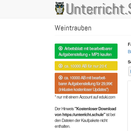
Direkt
Unterricht.
Main
zum
Inhalt
navigation
Weintrauben
F
Arbeitsblatt mit bearbeitbarer
B
Aufgabenstellung + MP3 kaufen
S
ca. 10000 AB für nur 20 €
ca. 10000 AB mit bearbeit-
barer Aufgabenstellung für 29,99€
(inklusive kostenloser Updates*)
* nur mit einem Account auf eduki.com
Der Hinweis
"Kostenloser Download
von https://unterricht.schule"
ist bei
den Dateien der Kaufpakete nicht
enthalten.