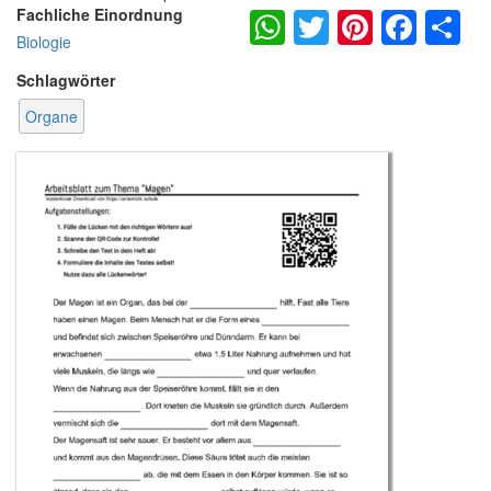
WhatsApp
Twitter
Pintere
Fac
S
Fachliche Einordnung
Biologie
Schlagwörter
Organe