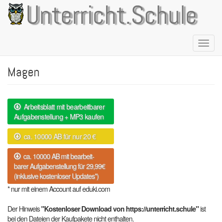
Direkt
Unterricht.Schule
zum
Inhalt
Naviga
aktivie
Magen
Arbeitsblatt mit bearbeitbarer
Aufgabenstellung + MP3 kaufen
ca. 10000 AB für nur 20 €
ca. 10000 AB mit bearbeit-
barer Aufgabenstellung für 29,99€
(inklusive kostenloser Updates*)
* nur mit einem Account auf eduki.com
Der Hinweis
"Kostenloser Download von https://unterricht.schule"
ist
bei den Dateien der Kaufpakete nicht enthalten.