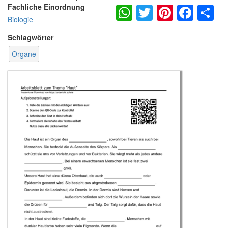
WhatsApp
Twitter
Pintere
Fac
S
Fachliche Einordnung
Biologie
Schlagwörter
Organe