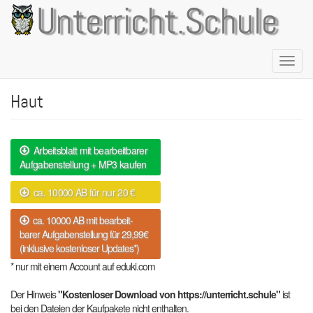
Direkt
Unterricht.Schule
zum
Inhalt
Naviga
aktivie
Haut
Arbeitsblatt mit bearbeitbarer
Aufgabenstellung + MP3 kaufen
ca. 10000 AB für nur 20 €
ca. 10000 AB mit bearbeit-
barer Aufgabenstellung für 29,99€
(inklusive kostenloser Updates*)
* nur mit einem Account auf eduki.com
Der Hinweis
"Kostenloser Download von https://unterricht.schule"
ist
bei den Dateien der Kaufpakete nicht enthalten.