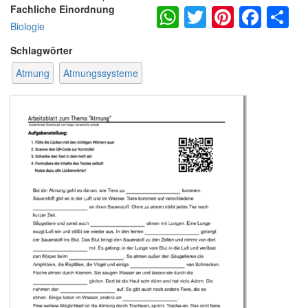
WhatsApp
Twitter
Pintere
Fac
S
Fachliche Einordnung
Biologie
Schlagwörter
Atmung
Atmungssysteme