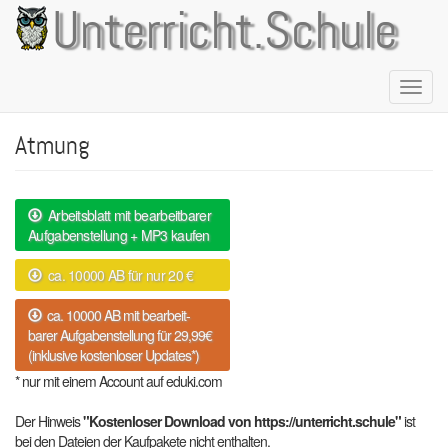
Direkt
Unterricht.Schule
zum
Inhalt
Naviga
aktivie
Atmung
Arbeitsblatt mit bearbeitbarer
Aufgabenstellung + MP3 kaufen
ca. 10000 AB für nur 20 €
ca. 10000 AB mit bearbeit-
barer Aufgabenstellung für 29,99€
(inklusive kostenloser Updates*)
* nur mit einem Account auf eduki.com
Der Hinweis
"Kostenloser Download von https://unterricht.schule"
ist
bei den Dateien der Kaufpakete nicht enthalten.