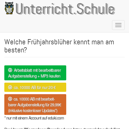
Direkt
Unterricht.Schule
zum
Inhalt
Naviga
aktivie
Welche Frühjahrsblüher kennt man am
besten?
Arbeitsblatt mit bearbeitbarer
Aufgabenstellung + MP3 kaufen
ca. 10000 AB für nur 20 €
ca. 10000 AB mit bearbeit-
barer Aufgabenstellung für 29,99€
(inklusive kostenloser Updates*)
* nur mit einem Account auf eduki.com