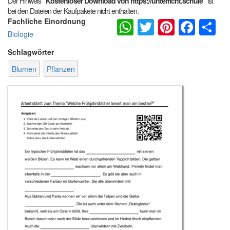
Der Hinweis
"Kostenloser Download von https://unterricht.schule"
ist
bei den Dateien der Kaufpakete nicht enthalten.
WhatsApp
Twitter
Pintere
Fac
S
Fachliche Einordnung
Biologie
Schlagwörter
Blumen
Pflanzen